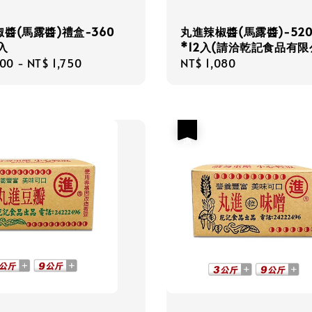
丸進辣椒醬(馬露醬)-52
醬(馬露醬)禮盒-360
*12入(請洽乾記食品有限
入
Regular
NT$ 1,080
r
000
-
NT$ 1,750
price
優惠