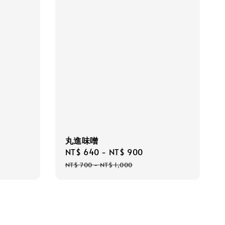
丸進味噌
gular
Sale
NT$ 640
-
NT$ 900
Regular
ce
price
price
NT$ 700
-
NT$ 1,000